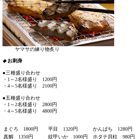
ヤマサの練り物炙り
◆
お刺身
●三種盛り合わせ
・1～2名様盛り 1200円
・4～5名様盛り 2100円
●五種盛り合わせ
・1～2名様盛り 2800円
・4～5名様盛り 4800円
まぐろ 1800円
平目 1320円
かんぱち 1280円
真鯛 1350円
紋甲いか 1000円
ホタテ貝柱 980円