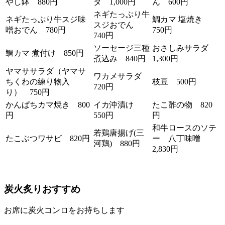
やし鉢 880円
ダ 1,000円
ん 600円
ネギたっぷり牛
ネギたっぷり牛スジ味
鯛カマ 塩焼き
スジおでん
噌おでん 780円
750円
740円
ソーセージ三種
おさしみサラダ
鯛カマ 煮付け 850円
煮込み 840円
1,300円
ヤマササラダ（ヤマサ
ワカメサラダ
ちくわの練り物入
枝豆 500円
720円
り） 750円
かんぱちカマ焼き 800
イカ沖漬け
たこ酢の物 820
円
550円
円
和牛ロースのソテ
若鶏唐揚げ(三
たこぶつワサビ 820円
ー 八丁味噌
河鶏) 880円
2,830円
炭火炙りおすすめ
お席に炭火コンロをお持ちします