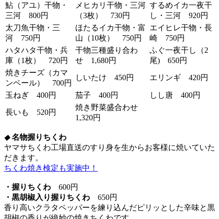
鮎（アユ）干物・
メヒカリ干物・三河
するめイカ一夜干
三河 800円
（3枚） 730円
し・三河 920円
太刀魚干物・三
ほたるイカ干物・富
エイヒレ干物・長
河 750円
山（10枚） 750円
崎 750円
ハタハタ干物・兵
干物三種盛り合わ
ふぐ一夜干し（2
庫（1枚） 720円
せ 1,680円
尾) 650円
焼きチーズ（カマ
しいたけ 450円
エリンギ 420円
ンベール） 700円
玉ねぎ 400円
茄子 400円
しし唐 400円
焼き野菜盛合わせ
長いも 520円
1,320円
◆
名物握りちくわ
ヤマサちくわ工場直送のすり身を生からお客様に焼いていた
だきます。
ちくわ焼き検定も実施中！
・握りちくわ
600円
・黒胡椒入り握りちくわ
650円
香り高いクラタペッパーを練り込んだピリッとした辛味と黒
胡椒の香りが絶妙の焼きちくわです。