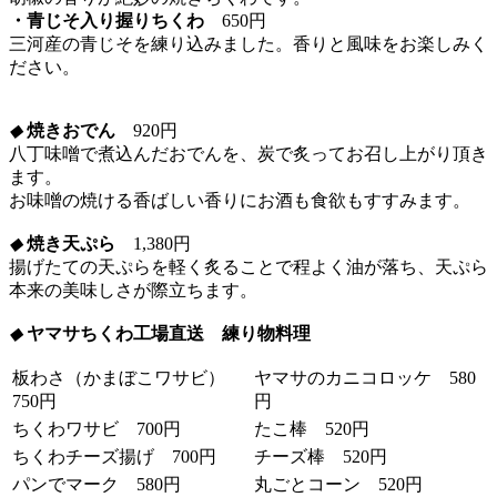
・青じそ入り握りちくわ
650円
三河産の青じそを練り込みました。香りと風味をお楽しみく
ださい。
◆
焼きおでん
920円
八丁味噌で煮込んだおでんを、炭で炙ってお召し上がり頂き
ます。
お味噌の焼ける香ばしい香りにお酒も食欲もすすみます。
◆
焼き天ぷら
1,380円
揚げたての天ぷらを軽く炙ることで程よく油が落ち、天ぷら
本来の美味しさが際立ちます。
◆
ヤマサちくわ工場直送 練り物料理
板わさ（かまぼこワサビ）
ヤマサのカニコロッケ 580
750円
円
ちくわワサビ 700円
たこ棒 520円
ちくわチーズ揚げ 700円
チーズ棒 520円
パンでマーク 580円
丸ごとコーン 520円