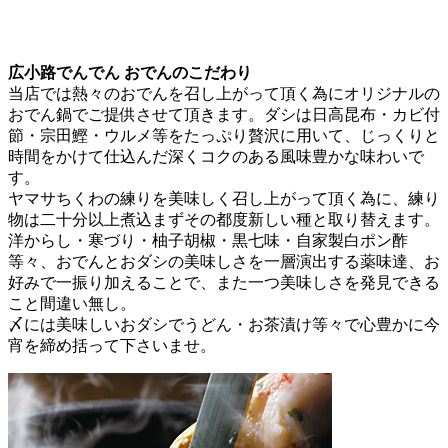
広小路でんでん おでんのこだわり
当店では熱々のおでんを召し上がって頂く為にオリジナルの
おでん鍋でご提供させて頂きます。ダシは日高昆布・カビ付
節・宗田鰹・ウルメ等をたっぷり贅沢に用いて、じっくりと
時間をかけて仕込んだ深くコクのある風味豊かな味わいで
す。
ヤマサちくわの練りを美味しく召し上がって頂く為に、練り
物は二十分以上煮込まずその都度新しい種と取り替えます。
洋からし・寒づり・柚子胡椒・黒七味・自家製白ポン酢
等々、おでんとおダシの美味しさを一層演出する薬味達、お
好みで一振り加えることで、また一つ美味しさを発見できる
こと間違い無し。
〆には美味しいおダシでうどん・お茶漬け等々で心豊かに今
宵を締め括って下さいませ。