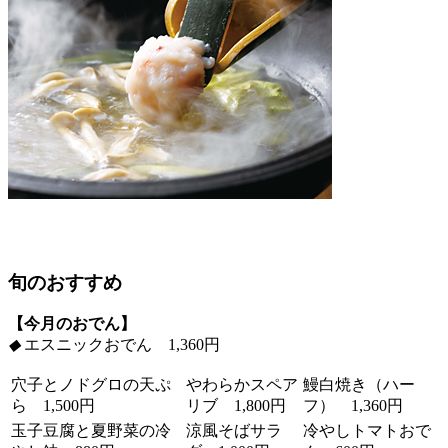
旬のおすすめ
【今月のおでん】
◆
エスニックおでん 1,360円
穴子とノドグロの天ぷ
やわらかスペア
鰻白焼き（ハー
ら 1,500円
リブ 1,800円
フ） 1,360円
玉子豆腐と夏野菜の冷
涼風そばサラ
冷やしトマトおで