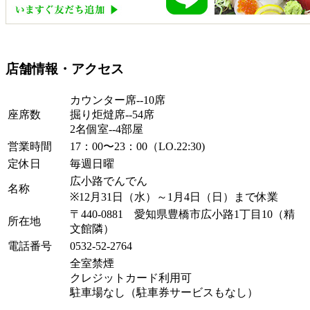
店舗情報・アクセス
カウンター席--10席
座席数
掘り炬燵席--54席
2名個室--4部屋
営業時間
17：00〜23：00（LO.22:30)
定休日
毎週日曜
広小路でんでん
名称
※12月31日（水）～1月4日（日）まで休業
〒440-0881 愛知県豊橋市広小路1丁目10（精
所在地
文館隣）
電話番号
0532-52-2764
全室禁煙
クレジットカード利用可
駐車場なし（駐車券サービスもなし）