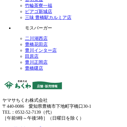
竹輪茶寮一福
ピアゴ新城店
三味 豊橋駅カルミア店
モスバーガー
二川湖西店
豊橋花田店
豊川インター店
田原店
豊川正岡店
豊橋曙店
ヤマサちくわ株式会社
〒440-0086 愛知県豊橋市下地町字橋口30-1
TEL：0532-52-7139（代）
［午前9時～午後5時］（日曜日を除く）