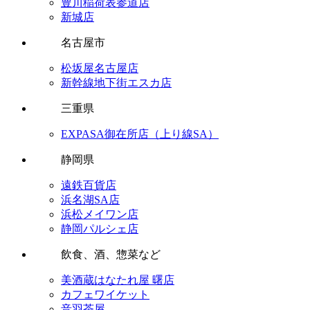
豊川稲荷表参道店
新城店
名古屋市
松坂屋名古屋店
新幹線地下街エスカ店
三重県
EXPASA御在所店（上り線SA）
静岡県
遠鉄百貨店
浜名湖SA店
浜松メイワン店
静岡パルシェ店
飲食、酒、惣菜など
美酒蔵はなたれ屋 曙店
カフェワイケット
音羽茶屋