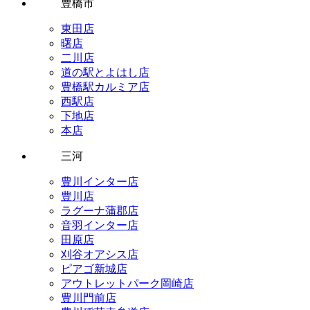
豊橋市
東田店
曙店
二川店
道の駅とよはし店
豊橋駅カルミア店
西駅店
下地店
本店
三河
豊川インター店
豊川店
ラグーナ蒲郡店
音羽インター店
田原店
刈谷オアシス店
ピアゴ新城店
アウトレットパーク岡崎店
豊川門前店