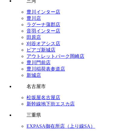
三河
豊川インター店
豊川店
ラグーナ蒲郡店
音羽インター店
田原店
刈谷オアシス店
ピアゴ新城店
アウトレットパーク岡崎店
豊川門前店
豊川稲荷表参道店
新城店
名古屋市
松坂屋名古屋店
新幹線地下街エスカ店
三重県
EXPASA御在所店（上り線SA）