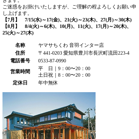
きます。
ご迷惑をお掛けいたしますが、ご理解の程よろしくお願い申
し上げます。
【7月】 7/15(水)～17(金)、21(火)～23(木)、27(月)～30(木)
【8月】 8/4(火)～6(木)、10(月)、11(火)、17(月)～20(木)、
25(火)～27(木)
名称
ヤマサちくわ 音羽インター店
住所
〒441-0203 愛知県豊川市長沢町流田223-4
電話番号
0533-87-0990
平 日｜9：00〜20：00
営業時間
土日祝｜8：00〜20：00
定休日
年中無休