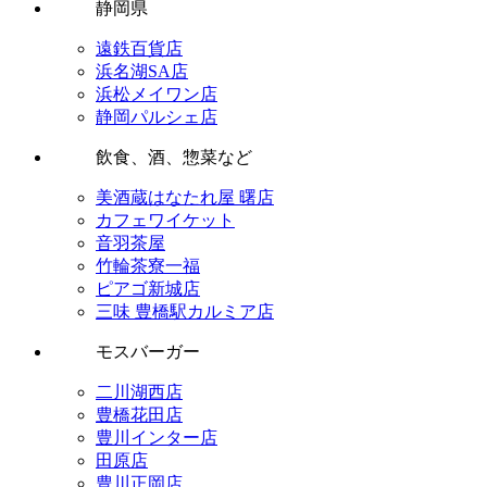
静岡県
遠鉄百貨店
浜名湖SA店
浜松メイワン店
静岡パルシェ店
飲食、酒、惣菜など
美酒蔵はなたれ屋 曙店
カフェワイケット
音羽茶屋
竹輪茶寮一福
ピアゴ新城店
三味 豊橋駅カルミア店
モスバーガー
二川湖西店
豊橋花田店
豊川インター店
田原店
豊川正岡店